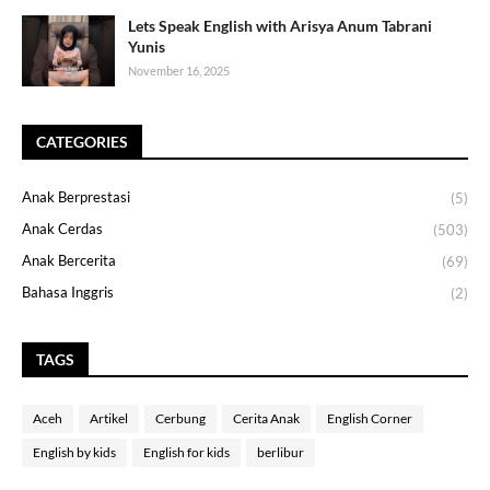
Lets Speak English with Arisya Anum Tabrani
Yunis
November 16, 2025
CATEGORIES
Anak Berprestasi
(5)
Anak Cerdas
(503)
Anak Bercerita
(69)
Bahasa Inggris
(2)
TAGS
Aceh
Artikel
Cerbung
Cerita Anak
English Corner
English by kids
English for kids
berlibur