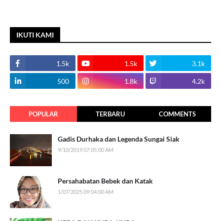
IKUTI KAMI
1.5k
1.5k
3.1k
500
1.8k
4.2k
POPULAR
TERBARU
COMMENTS
Gadis Durhaka dan Legenda Sungai Siak
9/10/2019 07:05:00 AM
Persahabatan Bebek dan Katak
1/07/2025 09:04:00 AM