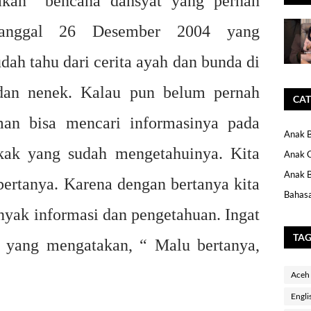
kan bencana dahsyat yang pernah
anggal 26 Desember 2004 yang
dah tahu dari cerita ayah dan bunda di
dan nenek. Kalau pun belum pernah
CAT
an bisa mencari informasinya pada
Anak B
kak yang sudah mengetahuinya. Kita
Anak 
Anak B
bertanya. Karena dengan bertanya kita
Bahasa
yak informasi dan pengetahuan. Ingat
TA
, yang mengatakan, “ Malu bertanya,
Aceh
Engli