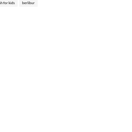
sh for kids
berlibur