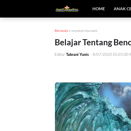
HOME
ANAK C
Beranda
museum tsunami
Belajar Tentang Be
Editor
Tabrani Yunis
-
8/07/2020 05:01:00