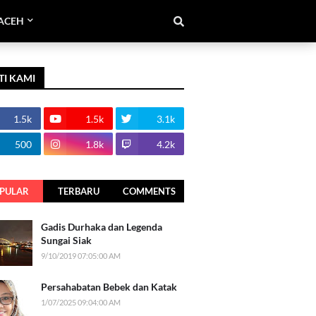
ACEH
TI KAMI
1.5k
1.5k
3.1k
500
1.8k
4.2k
PULAR
TERBARU
COMMENTS
Gadis Durhaka dan Legenda
Sungai Siak
9/10/2019 07:05:00 AM
Persahabatan Bebek dan Katak
1/07/2025 09:04:00 AM