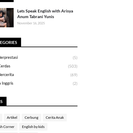
Lets Speak English with Arisya
Anum Tabrani Yunis
November 16, 2025
EGORIES
erprestasi
(5)
Cerdas
(503)
ercerita
(69)
 Inggris
(2)
GS
Artikel
Cerbung
Cerita Anak
sh Corner
English by kids