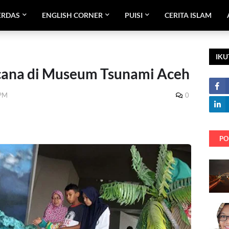
ERDAS
ENGLISH CORNER
PUISI
CERITA ISLAM
IKU
ncana di Museum Tsunami Aceh
 PM
0
PO