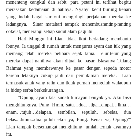
menenteng cangkul dan sabit, para petani ini terlihat begitu
merasakan kedamaian di hatinya. Nyanyi kecil burung kenari
yang indah bagai simfoni mengiringi perjalanan mereka ke
ladangnya. Sinar matahari
tampak
menembus
ranting-ranting
cokelat, menerangi
setiap sudut alam pagi itu.
Hari Minggu ini Lian tidak ikut berladang membantu
ibunya. Ia tinggal di rumah untuk mengurus ayam dan itik yang
memang telah mereka pelihara sejak lama. Telur-telur yang
mereka dapat nantinya akan dijual ke pasar. Biasanya Tulang
Rahmat yang membawanya ke pasar dengan sepeda motor
karena letaknya cukup jauh dari pemukiman mereka. Lian
termasuk anak yang rajin dan tidak pernah mengeluh walaupun
ia hidup serba berkekurangan.
“Opung, ayam kita sudah lumayan banyak ya. Aku bisa
menghitungnya, Pung. Hmm, satu…dua…tiga...empat…lima…
enam…tujuh…delapan, sembilan, sepuluh, sebelas, dua
belas....hmm...dua puluh ekor ya, Pung. Benar ya, Opung?”
Lian tampak bersemangat menghitung jumlah ternak ayamnya
itu.