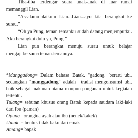
Tiba-tiba terdengar suara anak-anak di luar ramai
memanggil Lian.
“Assalamu’alaikum Lian...Lian...ayo kita berangkat ke
surau,”
“Oh ya Pung, teman-temanku sudah datang menjemputku.
Aku berangkat dulu ya, Pung.”
Lian pun berangkat menuju surau
untuk belajar
mengaji
bersama teman-temannya.
*
Manggadong
=
Dalam bahasa Batak, "gadong" berarti ubi,
sedangkan "
manggadong
" adalah
tradisi mengonsumsi ubi,
baik sebagai makanan utama maupun panganan untuk kegiatan
tertentu.
Tulang
= sebutan khusus orang Batak kepada saudara laki-laki
dari Ibu (paman)
Opung
= orangtua ayah atau ibu (nenek/kakek)
Umak
= bentuk tidak baku dari emak
Amang
= bapak