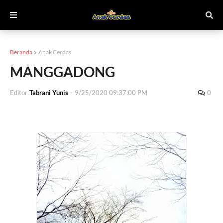
Beranda
Anak Cerdas
MANGGADONG
Editor
Tabrani Yunis
-
9/25/2020 09:37:00 PM
0