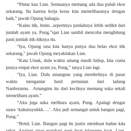
“Pintar kau Lian. Semuanya memang ada dua puluh ekor
sekarang. Itu karena kerja keras kita memeliharanya dengan
baik,” jawab Opung bahagia.
“Kalau itik, hmm...sepertinya jumlahnya lebih sedikit dari
jumlah ayam ya, Pung,”
ujar Lian sambil mencoba menghitung
pasti jumlah itik-itiknya itu.
“Iya, Opung rasa kita hanya punya dua belas ekor itik
sekarang,” jawab Opung meyakinkan Lian.
“Kata Umak, dulu waktu amang masih hidup, kita cuma
punya empat ekor ayam ya, Pung,” tanya Lian lagi.
“Iya, Lian. Dulu amangmu yang membelinya di pasar
waktu mengantar hasil pertanian dari ladang
Nanborumu. Amangmu itu dari kecilnya memang suka sekali
memelihara ayam.”
“Aku juga suka melihara ayam, Pung. Apalagi dengar
suara ‘kukuruyukkk….’. Aku jadi semangat untuk bangun pagi,
Pung.”
“Betul, Lian. Bangun pagi itu justru membuat badan kita
sehat. Apalagi sinar matahari pagi buat tulangmu kuat, Lian.