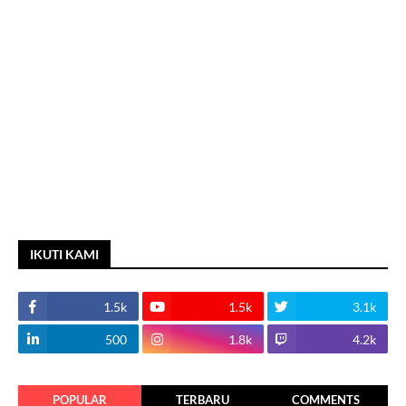
IKUTI KAMI
1.5k
1.5k
3.1k
500
1.8k
4.2k
POPULAR
TERBARU
COMMENTS