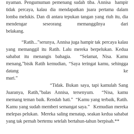
nyaman.
Pengumuman pemenang sudah tiba. Annisa hampir
tidak percaya, kalau dia mendapatkan juara pertama dalam
lomba melukis. Dan di antara tepukan tangan yang riuh itu, dia
mendengar seseorang memanggilnya dari
belakang.
“
Ratih...
”
serunya, Annisa juga hampir tak percaya kalau
yang memanggil itu Ratih. Lalu mereka berpelukan. Kedua
sahabat itu menangis bahagia.
“
Selamat, Nisa. Kamu
menang,
”
bisik Ratih kemudian,
“
Saya teringat kamu, sehingga
datang ke
mari.
”
“
Tidak. Bukan saya, tapi kamulah Sang
Juaranya, Ratih,
”
balas Annisa, tersenyum.
“
Nisa, kamu
memang teman baik. Rendah hati.
”
“
Kamu yang terbaik, Ratih.
Kamu yang sudah memberi semangat saya.
”
Kemudian mereka
melepas pelukan. Mereka saling menatap, seakan kedua sahabat
yang tak pernah bertemu setelah bertahun-tahun berpisah.**