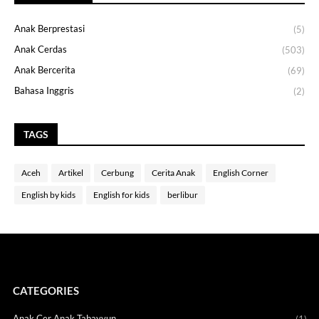
Anak Berprestasi
(5)
Anak Cerdas
(503)
Anak Bercerita
(69)
Bahasa Inggris
(2)
TAGS
Aceh
Artikel
Cerbung
Cerita Anak
English Corner
English by kids
English for kids
berlibur
CATEGORIES
Anak Cer Anak Tabayyun