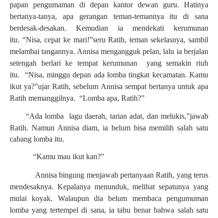
papan pengumaman di depan kantor dewan guru. Hatinya
bertanya-tanya, apa gerangan teman-temannya itu di sana
berdesak-desakan. Kemudian ia mendekati kerumunan
itu.
“
Nisa, cepat ke mari!
”
seru Ratih, teman sekelasnya, sambil
melambai tangannya. Annisa mengangguk pelan, lalu ia berjalan
setengah berlari ke tempat kerumunan yang semakin riuh
itu.
“
Nisa, minggu depan ada lomba tingkat kecamatan. Kamu
ikut ya?
”
ujar Ratih, sebelum Annisa sempat bertanya untuk apa
Ratih memanggilnya.
“
Lomba apa, Ratih?
”
“
Ada lomba lagu daerah, tarian adat, dan melukis,
”
jawab
Ratih.
Namun Annisa diam, ia belum bisa memilih salah satu
cabang lomba itu.
“
Kamu mau ikut kan?
”
Annisa bingung menjawab pertanyaan Ratih, yang terus
mendesaknya. Kepalanya menunduk, melihat sepatunya yang
mulai koyak. Walaupun dia belum membaca pengumuman
lomba yang tertempel di sana, ia tahu benar bahwa salah satu