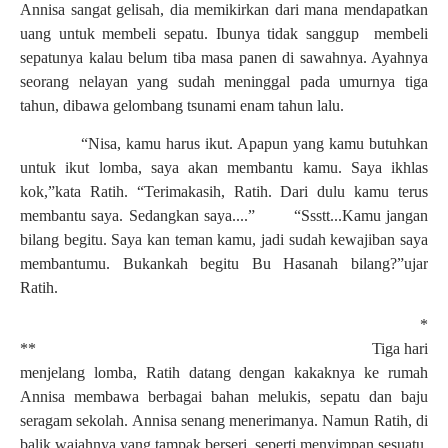
Annisa sangat gelisah, dia memikirkan dari mana mendapatkan
uang untuk membeli sepatu. Ibunya tidak sanggup membeli
sepatunya kalau belum tiba masa panen di sawahnya. Ayahnya
seorang nelayan yang sudah meninggal pada umurnya tiga
tahun, dibawa gelombang tsunami enam tahun lalu.
“
Nisa, kamu harus ikut. Apapun yang kamu butuhkan
untuk ikut lomba, saya akan membantu kamu. Saya ikhlas
kok,
”
kata Ratih.
“
Terimakasih, Ratih. Dari dulu kamu terus
membantu saya. Sedangkan saya....
”
“
Ssstt...Kamu jangan
bilang begitu. Saya kan teman kamu, jadi sudah kewajiban saya
membantumu. Bukankah begitu Bu Hasanah bilang?
”
ujar
Ratih.
*
** Tiga hari
menjelang lomba, Ratih datang dengan kakaknya ke rumah
Annisa membawa berbagai bahan melukis, sepatu dan baju
seragam sekolah. Annisa senang menerimanya. Namun Ratih, di
balik wajahnya yang tampak berseri, seperti menyimpan sesuatu.