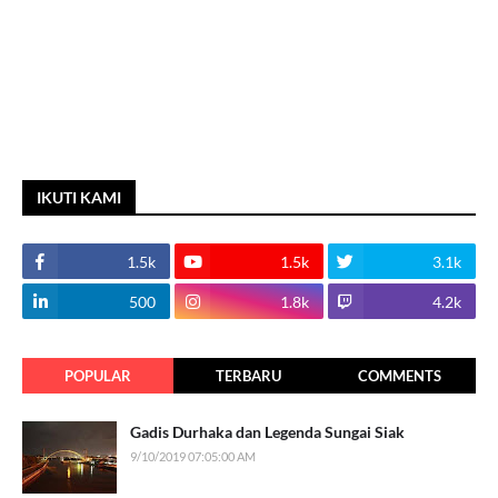
IKUTI KAMI
1.5k
1.5k
3.1k
500
1.8k
4.2k
POPULAR
TERBARU
COMMENTS
Gadis Durhaka dan Legenda Sungai Siak
9/10/2019 07:05:00 AM