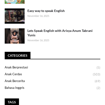
Easy way to speak English
November 16, 2025
Lets Speak English with Arisya Anum Tabrani
Yunis
November 16, 2025
CATEGORIES
Anak Berprestasi
(5)
Anak Cerdas
(503)
Anak Bercerita
(69)
Bahasa Inggris
(2)
TAGS