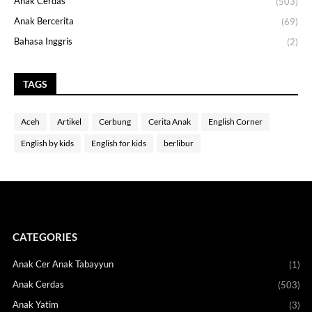
Anak Cerdas
(503)
Anak Bercerita
(69)
Bahasa Inggris
(2)
TAGS
Aceh
Artikel
Cerbung
Cerita Anak
English Corner
English by kids
English for kids
berlibur
CATEGORIES
Anak Cer Anak Tabayyun
(1)
Anak Cerdas
(503)
Anak Yatim
(3)