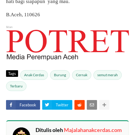
hati bagi siapapun
yang mau.
B.Aceh, 110626
Iklan
Tags
Anak Cerdas
Burung
Cernak
semut merah
Terbaru
Facebook
Twitter
Ditulis oleh
Majalahanakcerdas.com