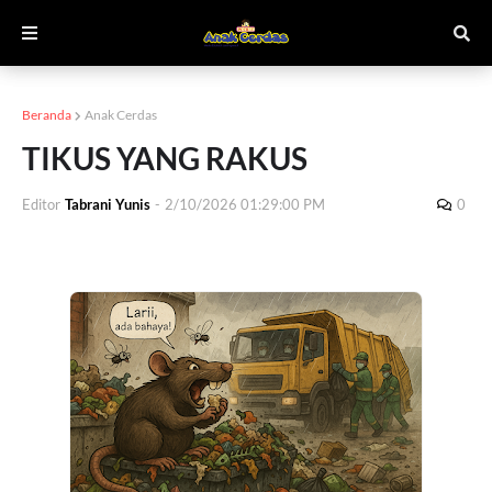
Beranda
Anak Cerdas
TIKUS YANG RAKUS
Editor
Tabrani Yunis
-
2/10/2026 01:29:00 PM
0