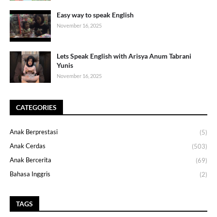
Easy way to speak English
November 16, 2025
Lets Speak English with Arisya Anum Tabrani
Yunis
November 16, 2025
CATEGORIES
Anak Berprestasi
(5)
Anak Cerdas
(503)
Anak Bercerita
(69)
Bahasa Inggris
(2)
TAGS