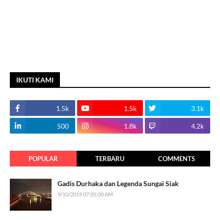
IKUTI KAMI
1.5k
1.5k
3.1k
500
1.8k
4.2k
POPULAR
TERBARU
COMMENTS
Gadis Durhaka dan Legenda Sungai Siak
9/10/2019 07:05:00 AM