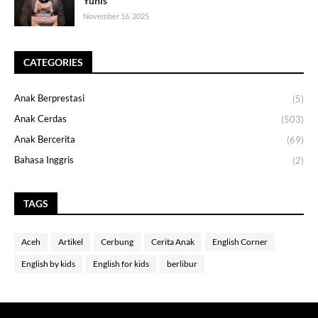
Yunis
November 16, 2025
CATEGORIES
Anak Berprestasi
(5)
Anak Cerdas
(503)
Anak Bercerita
(69)
Bahasa Inggris
(2)
TAGS
Aceh
Artikel
Cerbung
Cerita Anak
English Corner
English by kids
English for kids
berlibur