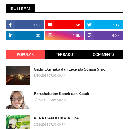
IKUTI KAMI
1.5k
1.5k
3.1k
500
1.8k
4.2k
POPULAR
TERBARU
COMMENTS
Gadis Durhaka dan Legenda Sungai Siak
9/10/2019 07:05:00 AM
Persahabatan Bebek dan Katak
1/07/2025 09:04:00 AM
KERA DAN KURA-KURA
2/22/2021 07:57:00 PM