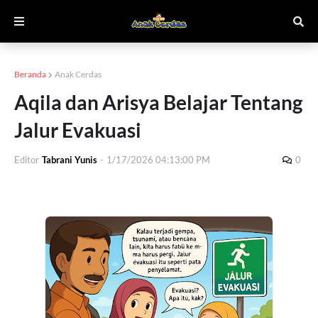
Beranda
Anak Cerdas
Aqila dan Arisya Belajar Tentang
Jalur Evakuasi
Editor
Tabrani Yunis
-
1/17/2026 04:13:00 PM
0