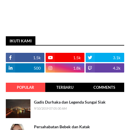
IKUTI KAMI
1.5k
1.5k
3.1k
500
1.8k
4.2k
POPULAR
TERBARU
COMMENTS
Gadis Durhaka dan Legenda Sungai Siak
9/10/2019 07:05:00 AM
Persahabatan Bebek dan Katak