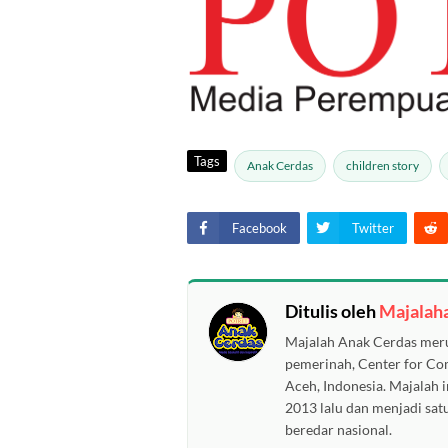
Tags
Anak Cerdas
children story
Facebook
Twitter
Ditulis oleh
Majalah
Majalah Anak Cerdas meru
pemerinah, Center for C
Aceh, Indonesia. Majalah i
2013 lalu dan menjadi sat
beredar nasional.