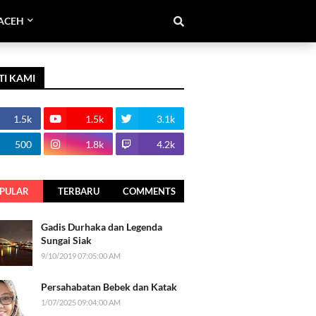
ACEH
TI KAMI
1.5k
1.5k
3.1k
500
1.8k
4.2k
PULAR
TERBARU
COMMENTS
Gadis Durhaka dan Legenda
Sungai Siak
9/10/2019 07:05:00 AM
Persahabatan Bebek dan Katak
1/07/2025 09:04:00 AM