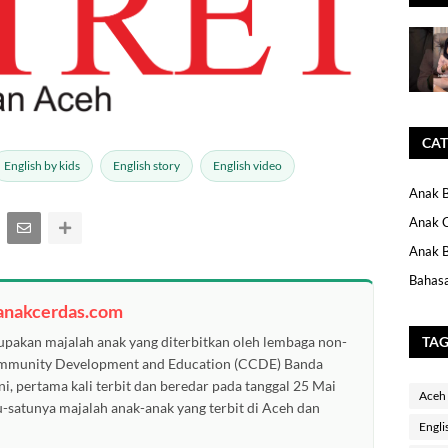
CAT
English by kids
English story
English video
Anak B
Anak 
Anak B
Bahasa
anakcerdas.com
TA
pakan majalah anak yang diterbitkan oleh lembaga non-
ommunity Development and Education (CCDE) Banda
ni, pertama kali terbit dan beredar pada tanggal 25 Mai
Aceh
u-satunya majalah anak-anak yang terbit di Aceh dan
Engli