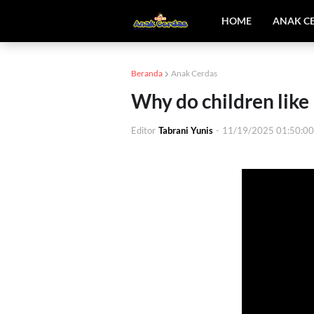
HOME
ANAK C
Beranda
Anak Cerdas
Why do children like
Editor
Tabrani Yunis
-
11/19/2025 01:50:0