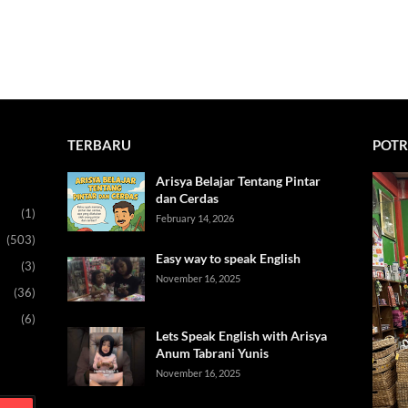
TERBARU
POTR
Arisya Belajar Tentang Pintar
dan Cerdas
(1)
February 14, 2026
(503)
Easy way to speak English
(3)
November 16, 2025
(36)
(6)
Lets Speak English with Arisya
Anum Tabrani Yunis
November 16, 2025