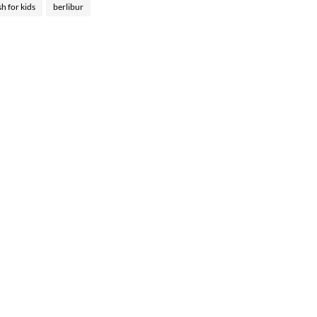
sh for kids
berlibur