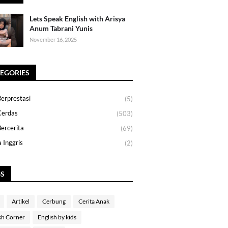
Lets Speak English with Arisya
Anum Tabrani Yunis
November 16, 2025
EGORIES
erprestasi
(5)
Cerdas
(503)
ercerita
(69)
 Inggris
(2)
GS
Artikel
Cerbung
Cerita Anak
sh Corner
English by kids