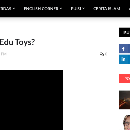
ERDAS
ENGLISH CORNER
PUISI
CERITA ISLAM
IKU
 Edu Toys?
0 PM
0
PO