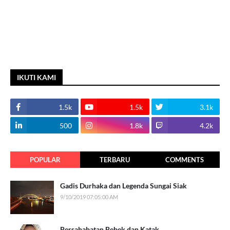
IKUTI KAMI
1.5k
1.5k
3.1k
500
1.8k
4.2k
POPULAR
TERBARU
COMMENTS
Gadis Durhaka dan Legenda Sungai Siak
9/10/2019 07:05:00 AM
Persahabatan Bebek dan Katak