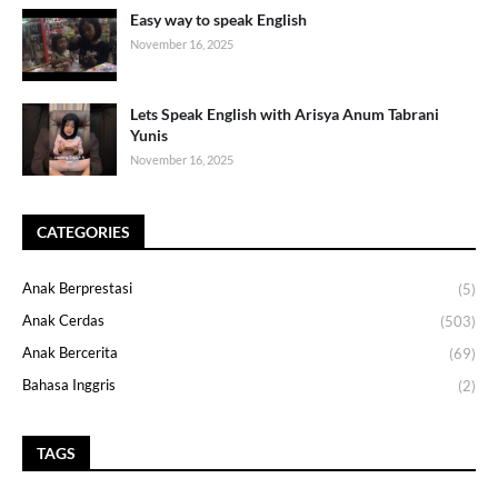
Easy way to speak English
November 16, 2025
Lets Speak English with Arisya Anum Tabrani
Yunis
November 16, 2025
CATEGORIES
Anak Berprestasi
(5)
Anak Cerdas
(503)
Anak Bercerita
(69)
Bahasa Inggris
(2)
TAGS