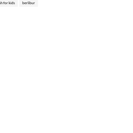
sh for kids
berlibur