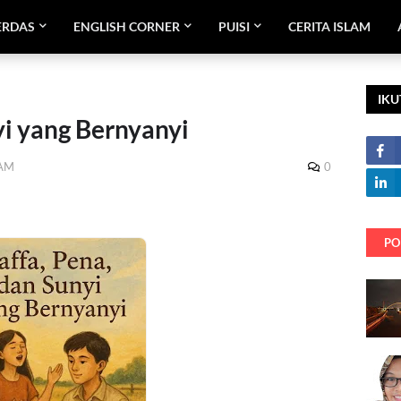
ERDAS
ENGLISH CORNER
PUISI
CERITA ISLAM
IKU
yi yang Bernyanyi
 AM
0
PO