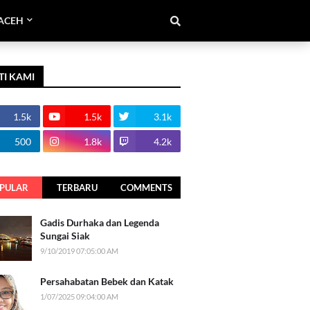
ACEH
TI KAMI
1.5k
1.5k
3.1k
500
1.8k
4.2k
PULAR
TERBARU
COMMENTS
Gadis Durhaka dan Legenda
Sungai Siak
9/10/2019 07:05:00 AM
Persahabatan Bebek dan Katak
1/07/2025 09:04:00 AM