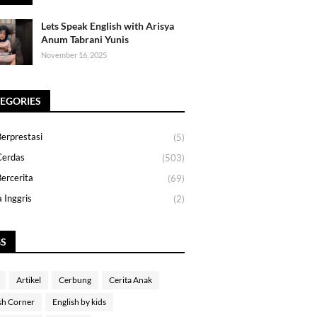
Lets Speak English with Arisya
Anum Tabrani Yunis
November 16, 2025
EGORIES
erprestasi
(5)
Cerdas
(503)
ercerita
(69)
 Inggris
(2)
GS
Artikel
Cerbung
Cerita Anak
sh Corner
English by kids