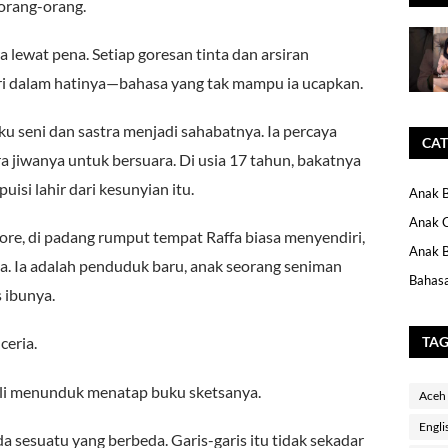
 orang-orang.
 lewat pena. Setiap goresan tinta dan arsiran
ari dalam hatinya—bahasa yang tak mampu ia ucapkan.
Buku seni dan sastra menjadi sahabatnya. Ia percaya
CAT
ra jiwanya untuk bersuara. Di usia 17 tahun, bakatnya
isi lahir dari kesunyian itu.
Anak B
Anak 
re, di padang rumput tempat Raffa biasa menyendiri,
Anak B
a. Ia adalah penduduk baru, anak seorang seniman
Bahasa
 ibunya.
TA
ceria.
bali menunduk menatap buku sketsanya.
Aceh
Engli
 sesuatu yang berbeda. Garis-garis itu tidak sekadar