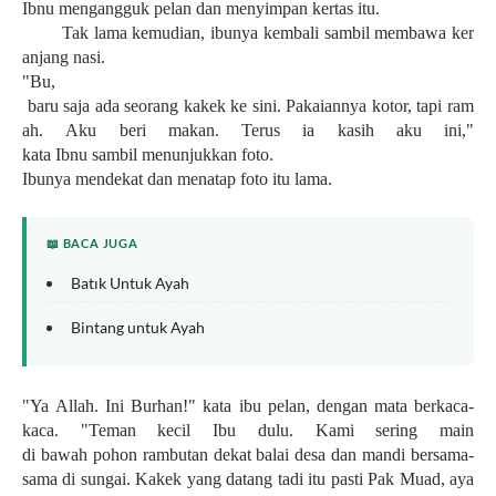
Ibnu
mengangguk
pelan
dan
menyimpan
kertas
itu
.
Tak
lama
kemudian
,
ibunya
kembali
sambil
membawa
ker
anjang
nasi
.
"
Bu,
baru
saja
ada
seorang
kakek
ke
sini
.
Pakaiannya
kotor
,
tapi
ram
ah
.
Aku
beri
makan
. Terus
ia
kasih
aku
ini
,"
kata
Ibnu
sambil
menunjukkan
foto
.
Ibunya
mendekat
dan
menatap
foto
itu
lama.
📖 BACA JUGA
Batık Untuk Ayah
Bintang untuk Ayah
"
Ya
Allah.
Ini
Burhan!" kata
ibu
pelan
,
dengan
mata
berkaca
-
kaca
. "
Teman
kecil
Ibu
dulu
.
Kami
sering
main
di
bawah
pohon
rambutan
dekat
balai
desa
dan
mandi
bersama-
sama
di
sungai
.
Kakek
yang
datang
tadi
itu
pasti
Pak
Muad
,
aya