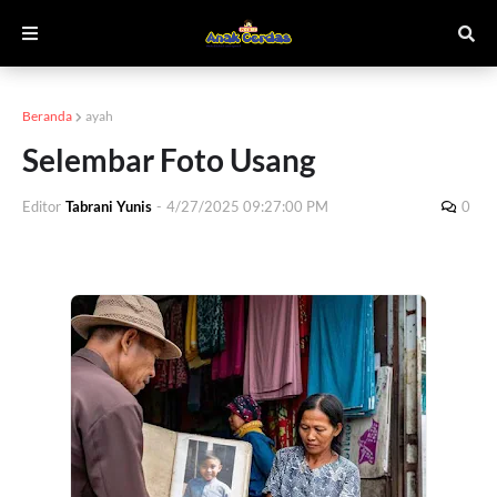
Beranda
ayah
Selembar Foto Usang
Editor
Tabrani Yunis
-
4/27/2025 09:27:00 PM
0