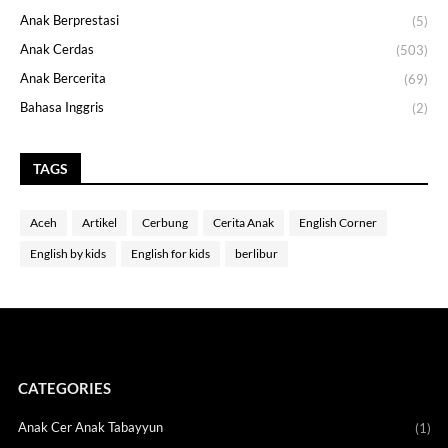
Anak Berprestasi
(5)
Anak Cerdas
(503)
Anak Bercerita
(69)
Bahasa Inggris
(2)
TAGS
Aceh
Artikel
Cerbung
Cerita Anak
English Corner
English by kids
English for kids
berlibur
CATEGORIES
Anak Cer Anak Tabayyun
(1)