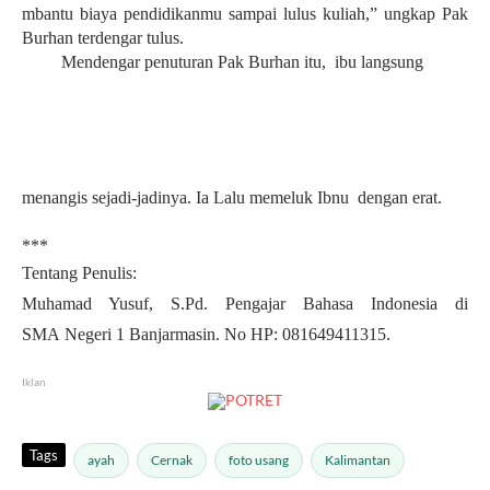
mbantu
biaya
pendidikanmu
sampai
lulus
k
uliah
,”
ungkap
Pak
Burhan
terdengar
tulus
.
Mendengar
penuturan
Pak Burhan
itu
,
ibu
langsung
menangis
sejadi-jadinya
.
Ia
Lalu
memeluk
Ibnu
dengan
erat
.
***
Tentang
Penulis
:
Muhamad Yusuf,
S.Pd
.
Pengajar
Bahasa Indonesia di
SMA
Negeri
1 Banjarmasin. No HP: 081649411315.
Iklan
Tags
ayah
Cernak
foto usang
Kalimantan