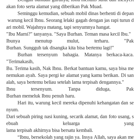
akan
foto
serta
alamat
yang
diberikan
Pak
Muad
.
Seminggu
kemudian
,
sebuah
mobil
dinas
berhenti
di
depan
warung
kecil
Ibnu
.
Seorang
lelaki
gagah
dengan
jas
rapi
turun
d
ari
mobil
.
Wajahnya
matang
,
tapi
senyumnya
hangat
.
"
Ibu
Marni
?"
tanyanya
. "
Saya
Burhan.
Teman
masa
kecil
Ibu
."
Ibunya
menutup
mulut
,
terharu
. "
Pak
Burhan.
Sungguh
tak
disangka
kita
bisa
bertemu
lagi
!
"
B
urhan
tersenyum
bahagia
.
Matanya
berkaca-kaca
.
"
Terima
kasih
,
Bu.
Terim
a
kasih
,
Nak
Ibnu
.
Berkat
bantuan
kamu
,
saya
bisa
me
nemukan
a
yah.
Saya
pergi
ke
alama
t
yang
kamu
berikan
.
Di
san
alah
,
saya
bertemu
beliau
setelah
lama
terpisah
dengannya
."
Ibnu
tersenyum
.
Tanpa
diduga
, Pak
Burhan
memeluk
Ibnu
penuh
haru
.
Hari
itu
,
warung
kecil
mereka
dipenuhi
kehangatan
dan
se
nyum
.
Dari
sebuah
piring
nasi
kuning
,
secarik
alamat
,
dan
foto
usang
,
s
ebuah
keluarga
yang
lama
terpisah
akhirnya
bisa
bersatu
kembali
.
“
Ibnu
,
bersekolah
yang
rajin
ya
.
Insya
Allah,
saya
akan
me