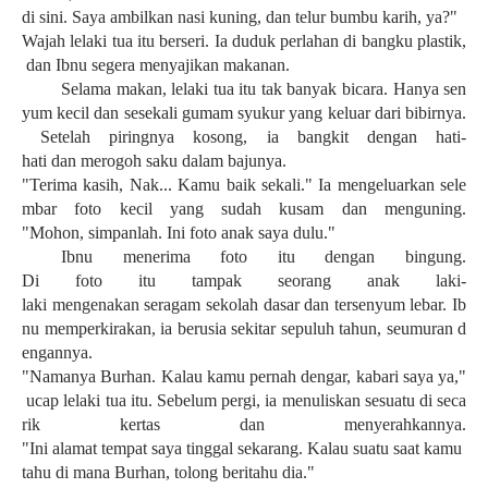
di
sini
.
Saya
ambilkan
nasi
kuning
,
dan
telur
bumbu
karih
,
ya
?"
Wajah
lelaki
tua
itu
berseri
.
Ia
duduk
perlahan
di
bangku
plastik
,
dan
Ibnu
segera
menyajikan
makanan
.
Selama
makan
,
lelaki
tua
itu
tak
banyak
bicara
.
Hanya
sen
yum
kecil
dan
sesekali
gumam
syukur
yang
keluar
dari
bibirnya
.
Setelah
piringnya
kosong
,
ia
bangkit
dengan
hati-
hati
dan
merogoh
saku
dalam
bajunya
.
"
Terima
kasih
,
Nak
...
Kamu
baik
sekali
."
Ia
mengeluarkan
sele
mbar
foto
kecil
yang
sudah
kusam
dan
menguning
.
"
Mohon
,
simpanlah
.
Ini
foto
anak
saya
dulu
."
Ibnu
menerima
foto
itu
dengan
bingung
.
Di
foto
itu
tampak
seorang
anak
laki-
laki
mengenakan
seragam
sekolah
dasar
dan
tersenyum
lebar
.
Ib
nu
memperkirakan
,
ia
berusia
sekitar
sepuluh
tahun
,
seumuran
d
engannya
.
"
Namanya
Burhan.
Kalau
kamu
pernah
dengar
,
kabari
saya
ya
,"
ucap
lelaki
tua
itu
.
Sebelum
pergi
,
ia
menuliskan
sesuatu
di
seca
rik
kertas
dan
menyerahkannya
.
"
Ini
alamat
tempat
saya
tinggal
sekarang
.
Kalau
suatu
saat
kamu
tahu
di mana Burhan,
tolong
beritahu
dia."