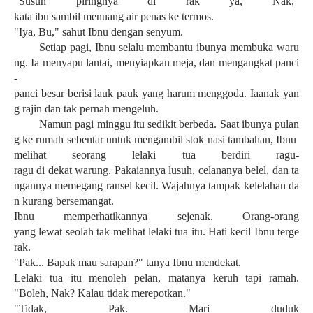
"
Susun
piringnya
di
rak
ya
,
Nak
,"
kata
ibu
sambil
menuang
air
penas
ke
termos
.
"
Iya
, Bu,"
sahut
Ibnu
dengan
senyum
.
Setiap
pagi
,
Ibnu
selalu
membantu
ibunya
membuka
waru
ng
.
Ia
menyapu
lantai
,
menyiapkan
meja
,
dan
mengangkat
panci
-
panci
besar
berisi
lauk
pauk
yang
harum
menggoda
.
Ia
anak
yan
g
rajin
dan
tak
pernah
mengeluh
.
Namun
pagi
minggu
itu
sedikit
berbeda
.
Saat
ibunya
pulan
g
ke
rumah
sebentar
untuk
mengambil
stok
nasi
tambahan
,
Ibnu
melihat
seorang
lelaki
tua
berdiri
ragu-
ragu
di
dekat
warung
.
Pakaiannya
lusuh
,
celananya
belel
,
dan
ta
ngannya
memegang
ransel
kecil
.
Wajahnya
tampak
kelelahan
da
n
kurang
bersemangat
.
Ibnu
memperhatikannya
sejenak
. Orang-orang
yang
lewat
seolah
tak
melihat
lelaki
tua
itu
.
Hati
kecil
Ibnu
terge
rak
.
"Pak...
Bapak
mau
sarapan
?"
tanya
Ibnu
mendekat
.
Lelaki
tua
itu
menoleh
pelan
,
matanya
keruh
tapi
ramah
.
"
Boleh
,
Nak
?
Kalau
tidak
merepotkan
."
"
Tidak
, Pak. Mari duduk