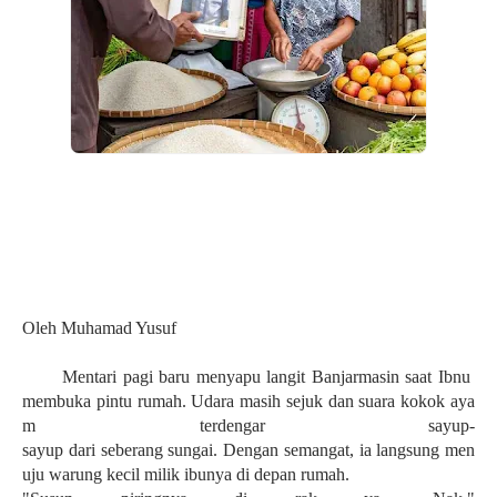
Oleh
Muhamad Yusuf
Mentari
pagi
baru
menyapu
langit
Banjarmasin
saat
Ibnu
membuka
pintu
rumah
.
Udara
masih
sejuk
dan
suara
kokok
aya
m
terdengar
sayup-
sayup
dari
seberang
sungai
.
Dengan
semangat
,
ia
langsung
men
uju
warung
kecil
milik
ibunya
di
depan
rumah
.