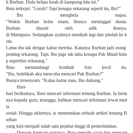
h Burhan.
Dulu
beliau
lurah
di
kampung
kita
ini
."
Ibnu
terkejut
. "
Lurah
?
Tapi
kenapa
sekarang
seperti
itu
, Bu?"
Ibu
m
enghela
napas
.
"
Waktu
Burhan
kelas
enam
,
ibunya
meninggal
dunia
.
Burhan
diasuh
oleh
adik
ibunya
,
di
Martapura
.
Sedangkan
ayahnya
menikah
lagi
dan
pindah
ke
k
ota
.
Lama
ibu
tak
dengar
kabar
mereka
.
Katanya
Burhan
jad
i
orang
penting
sekarang
.
Tapi
,
Ibu
juga
tak
tahu
k
enapa
Pak
Muad
hidu
p
seperti
ini
sekarang
."
Ibnu
memandangi
kembali
foto
kecil
itu
.
"
Ibu
,
bolehkah
aku
mencoba
mencari
Pak Burhan?"
Ibunya
tersenyum
. "
Kalau
kamu
mau
,
Ibu
dukung
."
Hari-
hari
berikutnya
,
Ibnu
mencari
informasi
tentang
Burhan.
Ia
berta
nya
kepada
guru,
tetangga
,
bahkan
mencar
i
informasi
lewat
med
ia
sosial.
Hingga
akhirnya
,
ia
menemukan
sebuah
artikel
tentang
B
urhan
yang
kini
menjadi
salah
satu
pejabat
tinggi
di
pemerintahan
.
Dengan
bantuan
gurunya
,
Ibnu
menulis
surat
dan
menyert