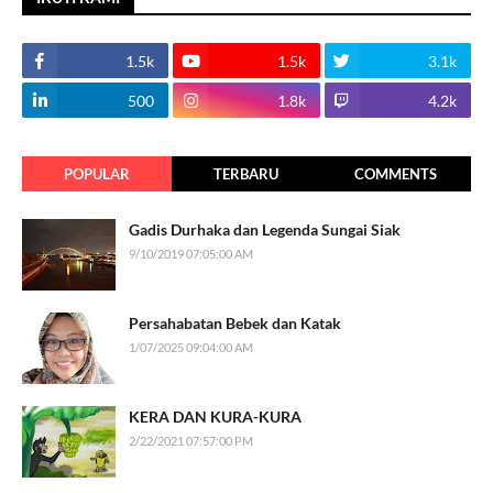
1.5k
1.5k
3.1k
500
1.8k
4.2k
POPULAR
TERBARU
COMMENTS
Gadis Durhaka dan Legenda Sungai Siak
9/10/2019 07:05:00 AM
Persahabatan Bebek dan Katak
1/07/2025 09:04:00 AM
KERA DAN KURA-KURA
2/22/2021 07:57:00 PM