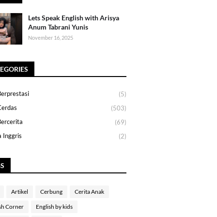
Lets Speak English with Arisya
Anum Tabrani Yunis
November 16, 2025
EGORIES
erprestasi
(5)
Cerdas
(503)
ercerita
(69)
 Inggris
(2)
GS
Artikel
Cerbung
Cerita Anak
sh Corner
English by kids