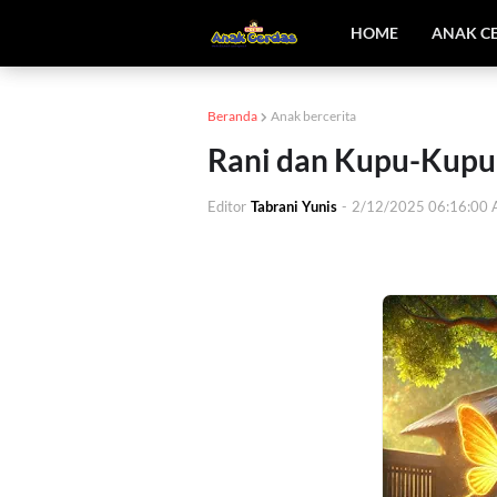
HOME
ANAK C
Beranda
Anak bercerita
Rani dan Kupu-Kupu
Editor
Tabrani Yunis
-
2/12/2025 06:16:00