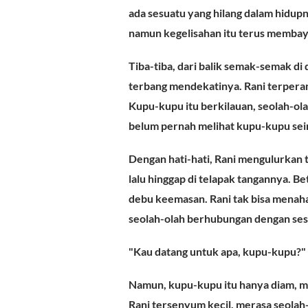
ada sesuatu yang hilang dalam hidupn
namun kegelisahan itu terus membay
Tiba-tiba, dari balik semak-semak d
terbang mendekatinya. Rani terperan
Kupu-kupu itu berkilauan, seolah-ol
belum pernah melihat kupu-kupu sei
Dengan hati-hati, Rani mengulurkan 
lalu hinggap di telapak tangannya. 
debu keemasan. Rani tak bisa menaha
seolah-olah berhubungan dengan sesu
"Kau datang untuk apa, kupu-kupu?"
Namun, kupu-kupu itu hanya diam, m
Rani tersenyum kecil, merasa seolah-