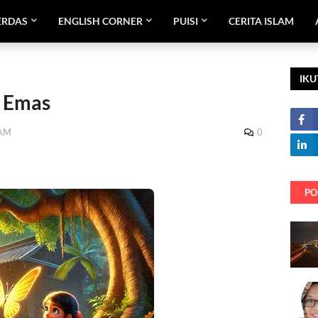
ERDAS
ENGLISH CORNER
PUISI
CERITA ISLAM
IKU
 Emas
 AM
0
PO