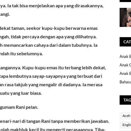
ya. Ia tak bisa menjelaskan apa yang dirasakannya,
angi.
i dekat taman, seekor kupu-kupu berwarna emas
gah, tidak percaya dengan apa yang dilihatnya.
CAT
ah memancarkan cahaya dari dalam tubuhnya. Ia
ndah itu sebelumnya.
Anak B
Anak 
tangannya. Kupu-kupu emas itu terbang lebih dekat,
Anak B
Betapa lembutnya sayap-sayapnya yang terbuat dari
Bahasa
n rasa takjub yang mengalir di dadanya. Ia merasa
atu yang luar biasa.
TA
 gumam Rani pelan.
Aceh
enari-nari di tangan Rani tanpa memberikan jawaban.
Engli
olah makhluk kecil itu mengerti perasaannya. Tiba-