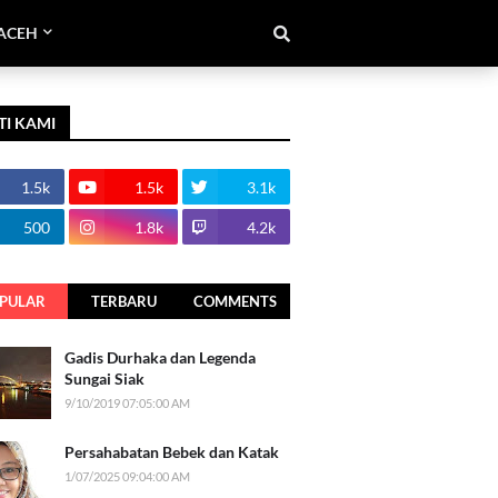
ACEH
TI KAMI
1.5k
1.5k
3.1k
500
1.8k
4.2k
PULAR
TERBARU
COMMENTS
Gadis Durhaka dan Legenda
Sungai Siak
9/10/2019 07:05:00 AM
Persahabatan Bebek dan Katak
1/07/2025 09:04:00 AM