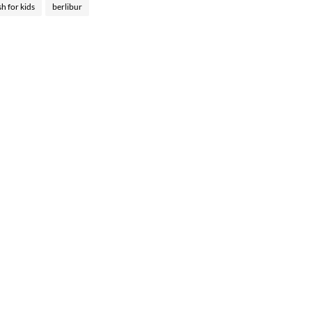
sh for kids
berlibur