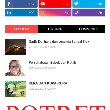
1.5k
1.5k
3.1k
500
1.8k
4.2k
POPULAR
TERBARU
COMMENTS
Gadis Durhaka dan Legenda Sungai Siak
9/10/2019 07:05:00 AM
Persahabatan Bebek dan Katak
1/07/2025 09:04:00 AM
KERA DAN KURA-KURA
2/22/2021 07:57:00 PM