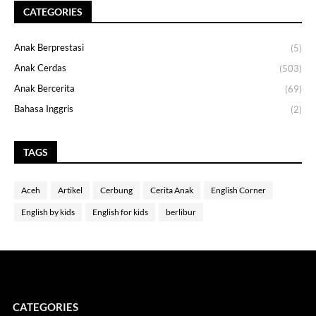
CATEGORIES
Anak Berprestasi
(5)
Anak Cerdas
(503)
Anak Bercerita
(69)
Bahasa Inggris
(2)
TAGS
Aceh
Artikel
Cerbung
Cerita Anak
English Corner
English by kids
English for kids
berlibur
CATEGORIES