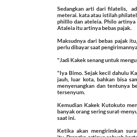
Sedangkan arti dari filatelis, 
meterai. kata atau istilah philate
philllo dan ateleia. Philo artiny
Ataleia itu artinya bebas pajak.
Maksudnya dari bebas pajak itu
perlu dibayar saat pengirimannya
"Jadi Kakek senang untuk mengum
"Iya Bimo. Sejak kecil dahulu K
jauh, luar kota, bahkan bisa sam
menyenangkan dan tentunya ber
tersenyum.
Kemudian Kakek Kutokuto menjel
banyak orang sering surat-menyur
saat ini.
Ketika akan mengirimkan surat
itu.
Prangko artinya sebuah kert