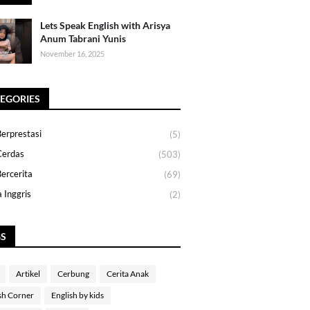
Lets Speak English with Arisya
Anum Tabrani Yunis
November 16, 2025
EGORIES
erprestasi
(5)
Cerdas
(503)
ercerita
(69)
 Inggris
(2)
GS
Artikel
Cerbung
Cerita Anak
sh Corner
English by kids