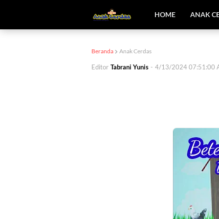
HOME
ANAK C
Beranda
Anak Cerdas
Editor
Tabrani Yunis
-
4/13/2024 07:51:00