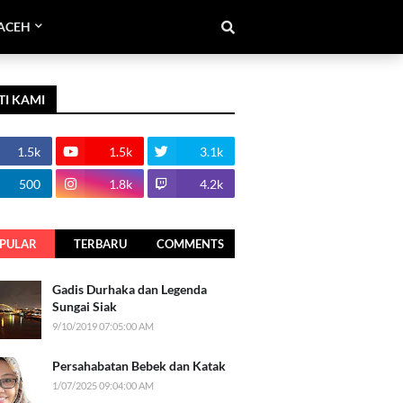
ACEH
TI KAMI
1.5k
1.5k
3.1k
500
1.8k
4.2k
PULAR
TERBARU
COMMENTS
Gadis Durhaka dan Legenda
Sungai Siak
9/10/2019 07:05:00 AM
Persahabatan Bebek dan Katak
1/07/2025 09:04:00 AM