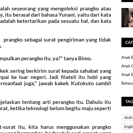
adalah seseorang yang mengoleksi prangko atau
ly, itu berasal dari bahasa Yunani, yaitu dari kata
a adalah ketertarikan pada sesuatu hal, dan kata
, prangko sebagai surat pengiriman yang tidak
CAT
.
pulkan perangko itu, ya?" tanya Bimo.
Anak B
Anak 
akek sering berkirim surat kepada sahabat yang
Anak B
pai ke luar negeri. Jadi filateli itu hobi yang
manfaat juga," jawab kakek Kutokuto sambil
Bahasa
askan tentang arti perangko itu. Dahulu itu
TA
at, ketika teknologi belum begitu maju seperti
Aceh
-surat itu, kita harus menggunakan prangko
Engli
as yang bergambar, berbentuk segi empat, yang