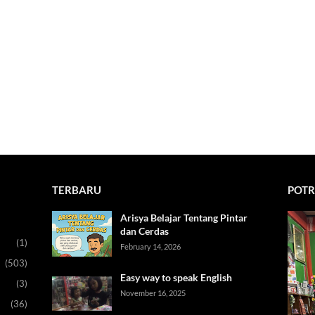
TERBARU
POTR
Arisya Belajar Tentang Pintar
dan Cerdas
(1)
February 14, 2026
(503)
Easy way to speak English
(3)
November 16, 2025
(36)