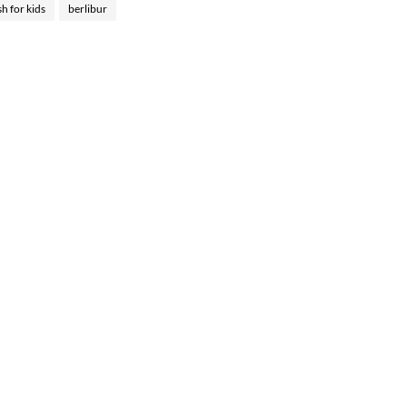
sh for kids
berlibur