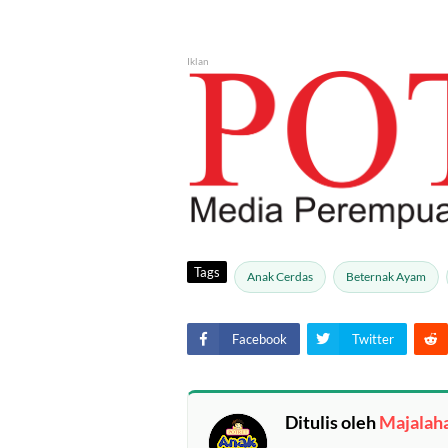
Iklan
Tags
Anak Cerdas
Beternak Ayam
Facebook
Twitter
Ditulis oleh
Majalah