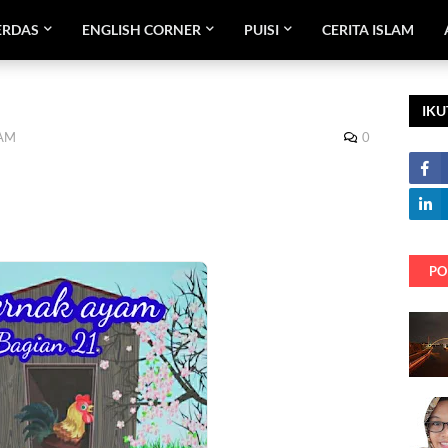
ERDAS
ENGLISH CORNER
PUISI
CERITA ISLAM
IKU
 AM
0
PO