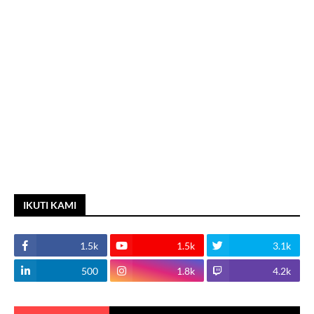
IKUTI KAMI
1.5k
1.5k
3.1k
500
1.8k
4.2k