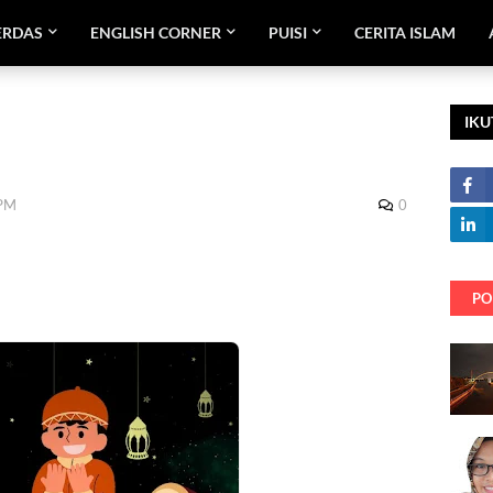
ERDAS
ENGLISH CORNER
PUISI
CERITA ISLAM
IKU
 PM
0
PO