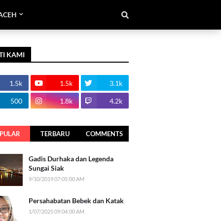
ACEH
TI KAMI
1.5k
1.5k
3.1k
500
1.8k
4.2k
PULAR
TERBARU
COMMENTS
Gadis Durhaka dan Legenda
Sungai Siak
9/10/2019 07:05:00 AM
Persahabatan Bebek dan Katak
1/07/2025 09:04:00 AM