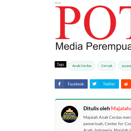
Iklan
Tags
Anak Cerdas
Cernak
puasa
Facebook
Twitter
Ditulis oleh
Majalah
Majalah Anak Cerdas meru
pemerinah, Center for C
Aceh, Indonesia. Majalah i