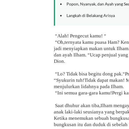
Popon, Nyanyak, dan Ayah yang Se
Langkah di Belakang Arisya
“Alah! Pengecut kamu! “
“Oh,ternyata kamu puasa Ham? Kena
jadi menyiapkan makan untuk Ilham
dan ayah Ilham. “Ucap penjual yang
Dion.
“Lo? Tidak bisa begitu dong pak.“Pr
“Syukurin tuh!Tidak dapat makan! 
menjulurkan lidahnya pada Ilham.
“Ini semua gara-gara kamu!Pergi k
Saat dhuhur akan tiba,Ilham mengay
anak laki-laki seusianya yang berp
Ketika menemukan sebuah bungkusan
bungkusan itu dan duduk di sebela