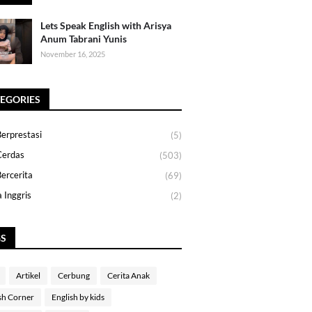
Lets Speak English with Arisya
Anum Tabrani Yunis
November 16, 2025
EGORIES
erprestasi
(5)
Cerdas
(503)
ercerita
(69)
 Inggris
(2)
GS
Artikel
Cerbung
Cerita Anak
sh Corner
English by kids