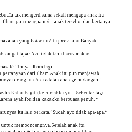
ebut.Ia tak mengerti sama sekali mengapa anak itu
 Ilham pun menghampiri anak tersebut dan bertanya
kanan yang kotor itu?Itu jorok tahu.Banyak
 sangat lapar.Aku tidak tahu harus makan
asak?“Tanya Ilham lagi.
 pertanyaan dari Ilham.Anak itu pun menjawab
punyai orang tua.Aku adalah anak gelandangan. “
dih.Kalau begitu,ke rumahku yuk! Sebentar lagi
arena ayah,ibu,dan kakakku berpuasa penuh. “
unysa itu lalu berkata,“Sudah ayo tidak apa-apa.“
 untuk memboncengnya.Setelah anak itu
 sepedanya.Selama perjalanan pulang,Ilham