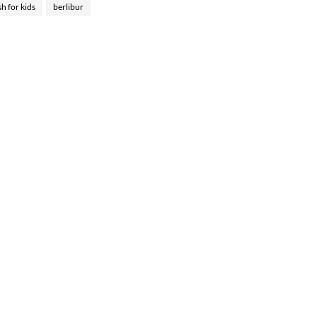
sh for kids
berlibur