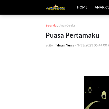
HOME
ANAK C
Beranda
Anak Cerdas
Puasa Pertamaku
Editor
Tabrani Yunis
-
3/31/2023 05:44:00