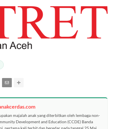
anakcerdas.com
pakan majalah anak yang diterbitkan oleh lembaga non-
ommunity Development and Education (CCDE) Banda
ni, pertama kali terbit dan beredar pada tanggal 25 Mai