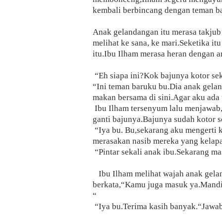
kembali berbincang dengan teman bar
Anak gelandangan itu merasa takju
melihat ke sana, ke mari.Seketika i
itu.Ibu Ilham merasa heran dengan a
“Eh siapa ini?Kok bajunya kotor sek
“Ini teman baruku bu.Dia anak gelan
makan bersama di sini.Agar aku ada
Ibu Ilham tersenyum lalu menjawab,
ganti bajunya.Bajunya sudah kotor s
“Iya bu. Bu,sekarang aku mengerti k
merasakan nasib mereka yang kelapar
“Pintar sekali anak ibu.Sekarang ma
Ibu Ilham melihat wajah anak gelan
berkata,“Kamu juga masuk ya.Mandi d
“
“Iya bu.Terima kasih banyak.“Jawab