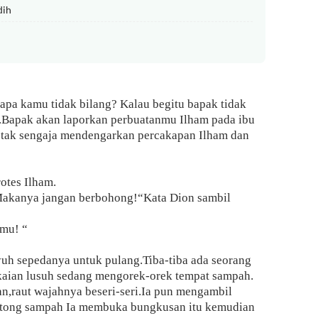
dih
pa kamu tidak bilang? Kalau begitu bapak tidak
.Bapak akan laporkan perbuatanmu Ilham pada ibu
 tak sengaja mendengarkan percakapan Ilham dan
otes Ilham.
Makanya jangan berbohong!“Kata Dion sambil
amu! “
uh sepedanya untuk pulang.Tiba-tiba ada seorang
akaian lusuh sedang mengorek-orek tempat sampah.
,raut wajahnya beseri-seri.Ia pun mengambil
h tong sampah Ia membuka bungkusan itu kemudian