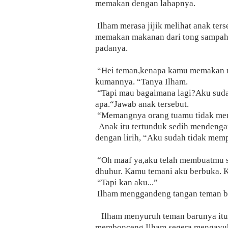
memakan dengan lahapnya.
Ilham merasa jijik melihat anak ters
memakan makanan dari tong sampah.
padanya.
“Hei teman,kenapa kamu memakan ma
kumannya. “Tanya Ilham.
“Tapi mau bagaimana lagi?Aku sudah
apa.“Jawab anak tersebut.
“Memangnya orang tuamu tidak mem
Anak itu tertunduk sedih mendengar
dengan lirih, “Aku sudah tidak mem
“Oh maaf ya,aku telah membuatmu se
dhuhur. Kamu temani aku berbuka. K
“Tapi kan aku...”
Ilham menggandeng tangan teman bar
Ilham menyuruh teman barunya itu
membonceng,Ilham segera mengayuh