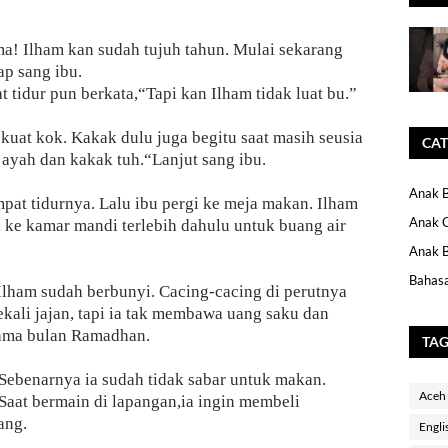
a! Ilham kan sudah tujuh tahun. Mulai sekarang
ap sang ibu.
 tidur pun berkata,“Tapi kan Ilham tidak luat bu.”
 kuat kok. Kakak dulu juga begitu saat masih seusia
CAT
ayah dan kakak tuh.“Lanjut sang ibu.
Anak B
pat tidurnya. Lalu ibu pergi ke meja makan. Ilham
Anak 
i ke kamar mandi terlebih dahulu untuk buang air
Anak B
Bahasa
t Ilham sudah berbunyi. Cacing-cacing di perutnya
kali jajan, tapi ia tak membawa uang saku dan
lama bulan Ramadhan.
TA
Sebenarnya ia sudah tidak sabar untuk makan.
Aceh
Saat bermain di lapangan,ia ingin membeli
ang.
Engli