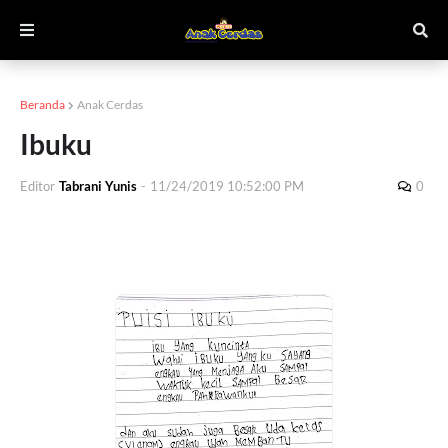
Beranda
Anak Cerdas
Ibuku
Editor
Tabrani Yunis
-
11/24/2019 10:52:00 PM
0