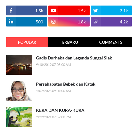
1.5k
1.5k
3.1k
500
1.8k
4.2k
POPULAR
TERBARU
COMMENTS
Gadis Durhaka dan Legenda Sungai Siak
9/10/2019 07:05:00 AM
Persahabatan Bebek dan Katak
1/07/2025 09:04:00 AM
KERA DAN KURA-KURA
2/22/2021 07:57:00 PM