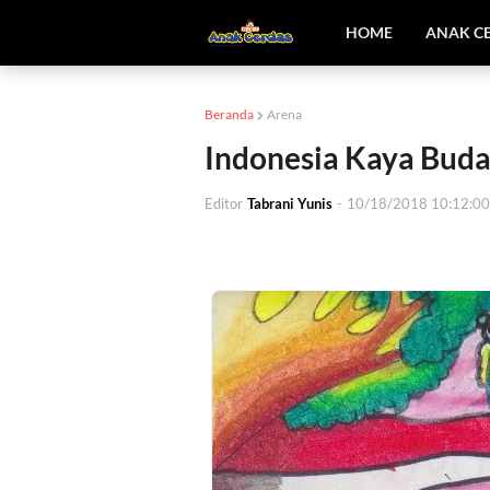
HOME
ANAK C
Beranda
Arena
Indonesia Kaya Buda
Editor
Tabrani Yunis
-
10/18/2018 10:12:0