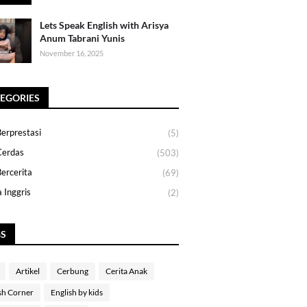
Lets Speak English with Arisya
Anum Tabrani Yunis
November 16, 2025
EGORIES
erprestasi
(5)
Cerdas
(503)
ercerita
(69)
 Inggris
(2)
GS
Artikel
Cerbung
Cerita Anak
sh Corner
English by kids