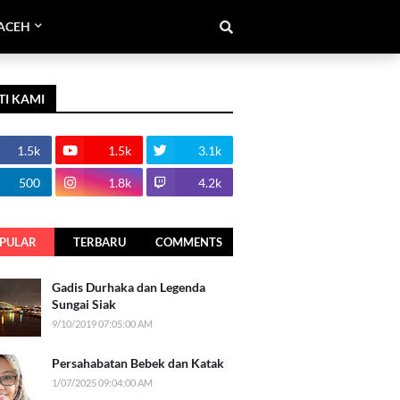
ACEH
TI KAMI
1.5k
1.5k
3.1k
500
1.8k
4.2k
PULAR
TERBARU
COMMENTS
Gadis Durhaka dan Legenda
Sungai Siak
9/10/2019 07:05:00 AM
Persahabatan Bebek dan Katak
1/07/2025 09:04:00 AM