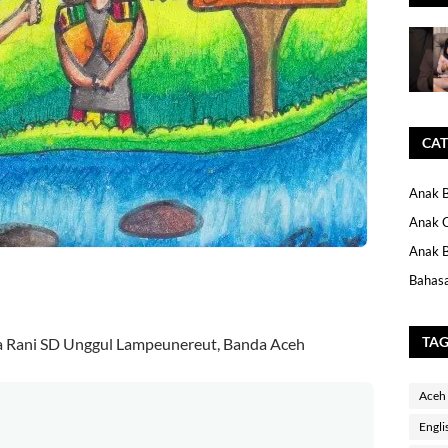
CAT
Anak B
Anak 
Anak B
Bahasa
TA
 Rani SD Unggul Lampeunereut, Banda Aceh
Aceh
Engli