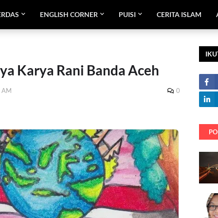
ERDAS
ENGLISH CORNER
PUISI
CERITA ISLAM
IKU
ya Karya Rani Banda Aceh
0 AM
0
PO