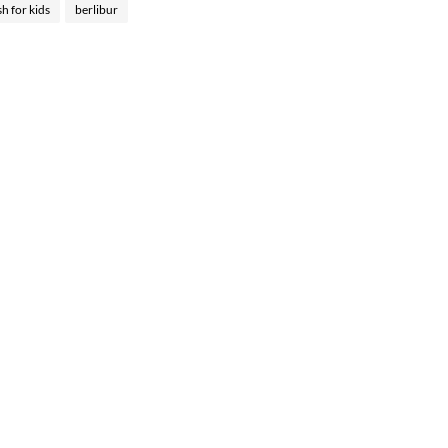
sh for kids
berlibur