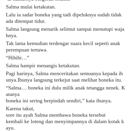
Salma
mulai
ketakutan
.
Lalu
ia
sadar
boneka
yang
tadi
dipeluknya
sudah
tidak
ada
di
tempat
tidur
.
Salma
langsung
menarik
selimut
sampai
menutupi
waja
hnya
.
Tak
lama
kemudian
terdengar
suara
kecil
seperti
anak
perempuan
tertawa
.
“
Hihihi
…”
Salma
hampir
menangis
ketakutan
.
Pagi
harinya
,
Salma
menceritakan
semuanya
kepada
ib
unya
.
Ibunya
langsung
terkejut
saat
melihat
boneka
itu
.
“
Salma
…
boneka
ini
dulu
milik
anak
tetangga
nenek
.
K
atanya
boneka
ini
sering
berpindah
sendiri
,”
kata
ibunya
.
Karena
takut
,
sore
itu
ayah
Salma
membawa
boneka
tersebut
kembali
ke
loteng
dan
menyimpannya
di
dalam
kotak
k
ayu
.