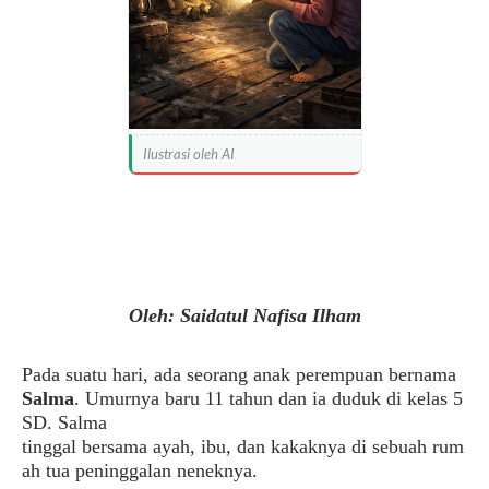
Ilustrasi oleh AI
Oleh
:
Saidatul
Nafisa
Ilham
Pada
suatu
hari
,
ada
seorang
anak
perempuan
bernama
Salma
.
Umurnya
baru
11
tahun
dan
ia
duduk
di
kelas
5
SD. Salma
tinggal
bersama
ayah,
ibu
,
dan
kakaknya
di
sebuah
rum
ah
tua peninggalan
neneknya
.