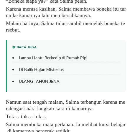
“
Boneka
siapa
ya
?”
kata
Salma
pelan
.
Karena
merasa
kasihan
,
Salma
membawa
boneka
itu
tur
un
ke
kamarnya
lalu
membersihkannya
.
Malam
harinya
,
Salma
tidur
sambil
memeluk
boneka
te
rsebut
.
📖 BACA JUGA
Lampu Hantu Berkedip di Rumah Pipi
Di Balik Hujan Misterius
ULANG TAHUN JENA
Namun
saat
tengah
malam
,
Salma
terbangun
karena
me
ndengar suara
langkah
kaki
di
kamarnya
.
Tok
…
tok
…
tok
…
Salma
membuka
mata
perlahan
.
Ia
melihat
kursi
belajar
di kamarnya
bergerak
sedikit
.