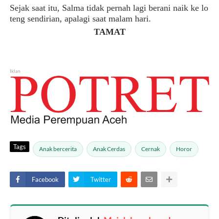
Sejak
saat
itu
,
Salma
tidak
pernah
lagi
berani
naik
ke
lo
teng sendirian
,
apalagi
saat
malam
hari
.
TAMAT
Iklan
Tags
Anak bercerita
Anak Cerdas
Cernak
Horor
Facebook
Twitter