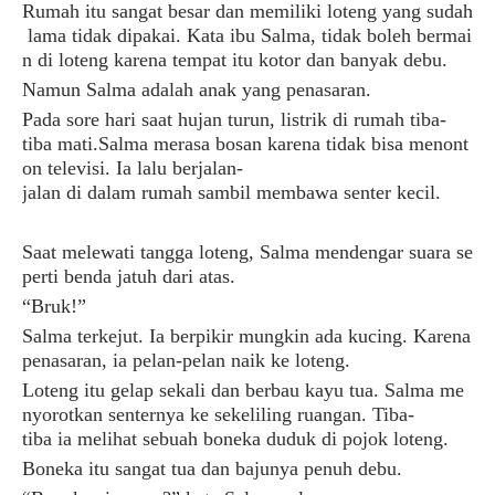
Rumah
itu
sangat
besar
dan
memiliki
loteng
yang
sudah
lama
tidak
dipakai
.
Kata
ibu
Salma
,
tidak
boleh
bermai
n
di
loteng karena
tempat
itu
kotor
dan
banyak
debu
.
Namun
Salma
adalah
anak
yang
penasaran
.
Pada
sore
hari
saat
hujan
turun
,
listrik
di
rumah
tiba-
tiba
mati
.
Salma
merasa
bosan
karena
tidak
bisa
menont
on
televisi
.
Ia
lalu berjalan
-
jalan
di
dalam
rumah
sambil
membawa
senter
kecil
.
Saat
melewati
tangga
loteng
,
Salma
mendengar
suara
se
perti benda
jatuh
dari
atas
.
“
Bruk
!”
Salma
terkejut
.
Ia
berpikir
mungkin
ada
kucing
. Karena
penasaran
,
ia
pelan-pelan
naik
ke
loteng
.
Loteng
itu
gelap
sekali
dan
berbau
kayu
tua
.
Salma
me
nyorotkan
senternya
ke
sekeliling
ruangan
.
Tiba-
tiba
ia
melihat
sebuah boneka
duduk
di
pojok
loteng
.
Boneka
itu
sangat
tua
dan
bajunya
penuh
debu
.