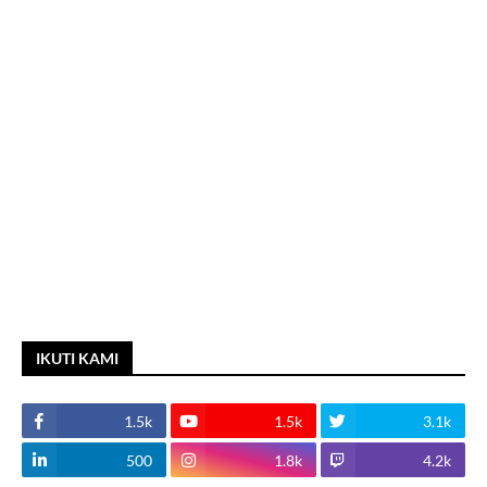
IKUTI KAMI
1.5k
1.5k
3.1k
500
1.8k
4.2k