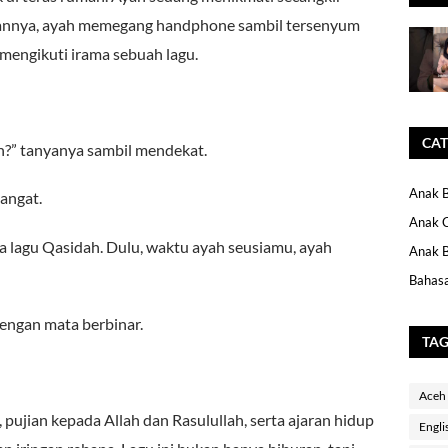
nannya, ayah memegang handphone sambil tersenyum
 mengikuti irama sebuah lagu.
CAT
an?” tanyanya sambil mendekat.
Anak B
angat.
Anak 
a lagu Qasidah. Dulu, waktu ayah seusiamu, ayah
Anak B
Bahasa
dengan mata berbinar.
TA
Aceh
t, pujian kepada Allah dan Rasulullah, serta ajaran hidup
Engli