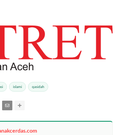
si
islami
qasidah
anakcerdas.com