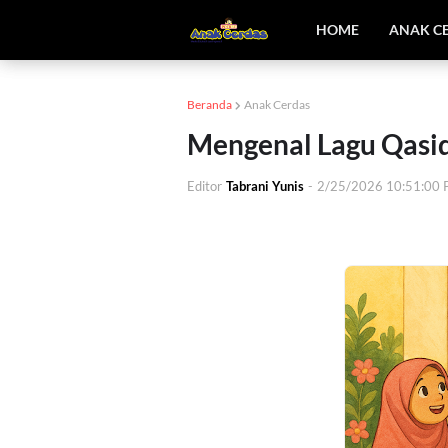
HOME
ANAK C
Beranda
Anak Cerdas
Mengenal Lagu Qasi
Editor
Tabrani Yunis
-
2/25/2026 10:51:00