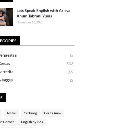
Lets Speak English with Arisya
Anum Tabrani Yunis
November 16, 2025
EGORIES
erprestasi
(5)
Cerdas
(503)
ercerita
(69)
 Inggris
(2)
GS
Artikel
Cerbung
Cerita Anak
sh Corner
English by kids