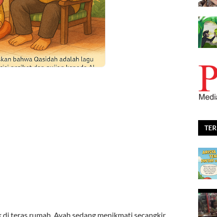
TE
k di teras rumah. Ayah sedang menikmati secangkir