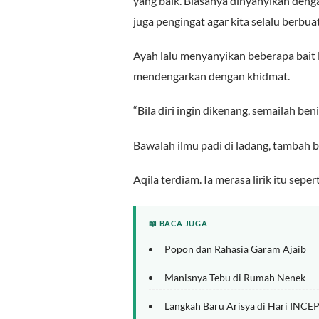
yang baik. Biasanya dinyanyikan denga
juga pengingat agar kita selalu berbuat
Ayah lalu menyanyikan beberapa bait 
mendengarkan dengan khidmat.
“Bila diri ingin dikenang, semailah ben
Bawalah ilmu padi di ladang, tambah 
Aqila terdiam. Ia merasa lirik itu seper
📖 BACA JUGA
Popon dan Rahasia Garam Ajaib
Manisnya Tebu di Rumah Nenek
Langkah Baru Arisya di Hari INC