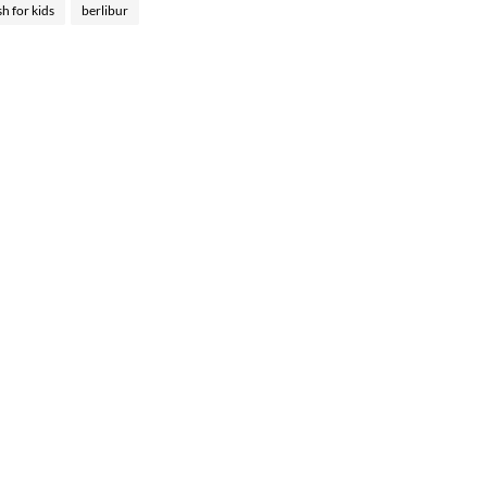
sh for kids
berlibur