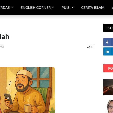
ERDAS
ENGLISH CORNER
PUISI
CERITA ISLAM
IKU
dah
 PM
0
PO