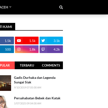
ACEH
TI KAMI
1.5k
1.5k
3.1k
500
1.8k
4.2k
PULAR
TERBARU
COMMENTS
Gadis Durhaka dan Legenda
Sungai Siak
9/10/2019 07:05:00 AM
Persahabatan Bebek dan Katak
1/07/2025 09:04:00 AM