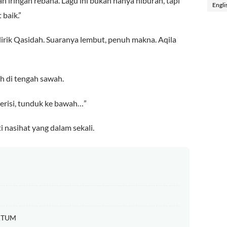
n iringan rebana. Lagu ini bukan hanya hiburan, tapi
Engli
 baik.”
lirik Qasidah. Suaranya lembut, penuh makna. Aqila
ih di tengah sawah.
berisi, tunduk ke bawah…”
ti nasihat yang dalam sekali.
EPTUM