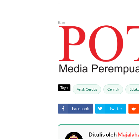
-
Iklan
Tags
Anak Cerdas
Cernak
Eduka
Facebook
Twitter
Ditulis oleh
Majalah