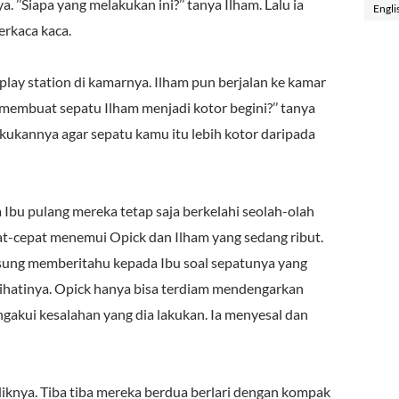
 ’’Siapa yang melakukan ini?’’ tanya Ilham. Lalu ia
Engli
erkaca kaca.
lay station di kamarnya. Ilham pun berjalan ke kamar
ng membuat sepatu Ilham menjadi kotor begini?’’ tanya
akukannya agar sepatu kamu itu lebih kotor daripada
 Ibu pulang mereka tetap saja berkelahi seolah-olah
pat-cepat menemui Opick dan Ilham yang sedang ribut.
gsung memberitahu kepada Ibu soal sepatunya yang
sihatinya. Opick hanya bisa terdiam mendengarkan
gakui kesalahan yang dia lakukan. Ia menyesal dan
iknya. Tiba tiba mereka berdua berlari dengan kompak