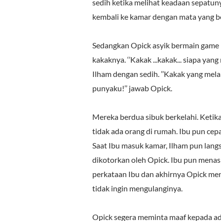
sedih ketika melihat keadaan sepatunya.
kembali ke kamar dengan mata yang b
Sedangkan Opick asyik bermain game p
kakaknya. ‘’Kakak ...kakak... siapa ya
Ilham dengan sedih. ’’Kakak yang mel
punyaku!’’ jawab Opick.
Mereka berdua sibuk berkelahi. Ketika
tidak ada orang di rumah. Ibu pun ce
Saat Ibu masuk kamar, Ilham pun lan
dikotorkan oleh Opick. Ibu pun mena
perkataan Ibu dan akhirnya Opick men
tidak ingin mengulanginya.
Opick segera meminta maaf kepada ad