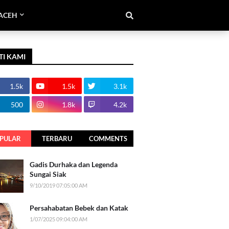
ACEH
TI KAMI
1.5k
1.5k
3.1k
500
1.8k
4.2k
PULAR
TERBARU
COMMENTS
Gadis Durhaka dan Legenda
Sungai Siak
9/10/2019 07:05:00 AM
Persahabatan Bebek dan Katak
1/07/2025 09:04:00 AM