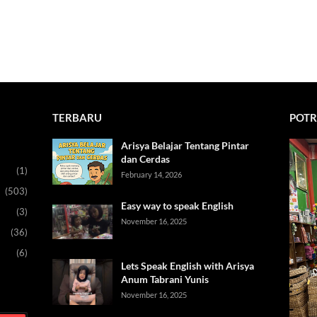
TERBARU
POTR
Arisya Belajar Tentang Pintar
dan Cerdas
(1)
February 14, 2026
(503)
Easy way to speak English
(3)
November 16, 2025
(36)
(6)
Lets Speak English with Arisya
Anum Tabrani Yunis
November 16, 2025