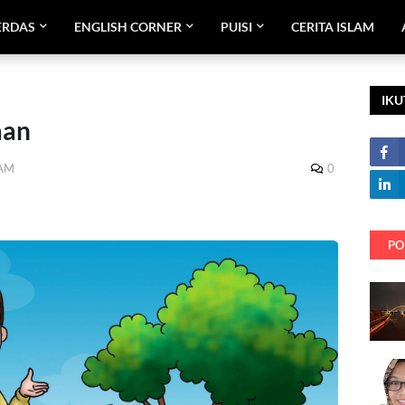
ERDAS
ENGLISH CORNER
PUISI
CERITA ISLAM
IKU
aan
 AM
0
PO