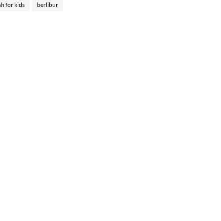
sh for kids
berlibur