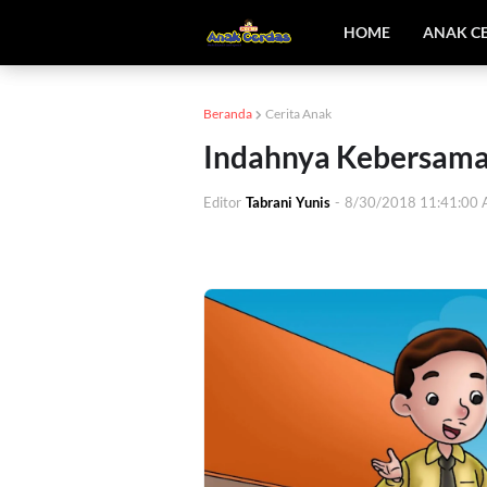
HOME
ANAK C
Beranda
Cerita Anak
Indahnya Kebersam
Editor
Tabrani Yunis
-
8/30/2018 11:41:00